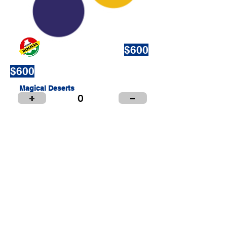
$600
$600
Magical Deserts
+
-
0
>>
<<
Cargando...
Puntos de Venta
Institucional
Distribuidores
© 2024 LIBRERÍA Y PAPELERÍA OLIMPIA S.R.L.