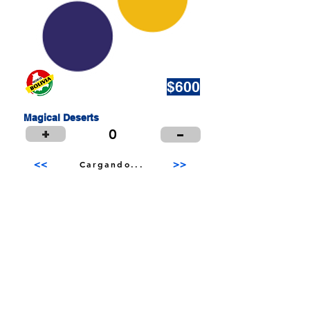
Encabezado 5
$600
Magical Deserts
+
-
0
<<
>>
Cargando...
Puntos de Venta
Institucional
Distribuidores
© 2024 LIBRERÍA Y PAPELERÍA OLIMPIA S.R.L.