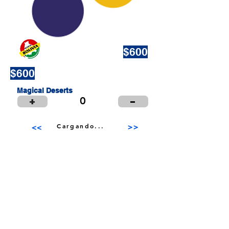
Small Title
$600
$600
Magical Deserts
+
-
0
Cargando...
>>
<<
Puntos de Venta
Institucional
Distribuidores
© 2024 LIBRERÍA Y PAPELERÍA OLIMPIA S.R.L.