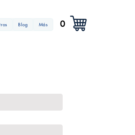
0
tros
Blog
Más