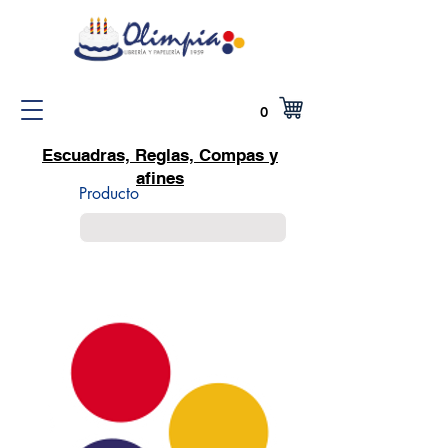
0
Escuadras, Reglas, Compas y
afines
Producto
Encabezado 5
Small Title