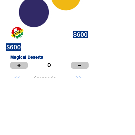
$600
$600
Magical Deserts
+
-
0
>>
<<
Cargando...
Puntos de Venta
Institucional
Distribuidores
© 2024 LIBRERÍA Y PAPELERÍA OLIMPIA S.R.L.