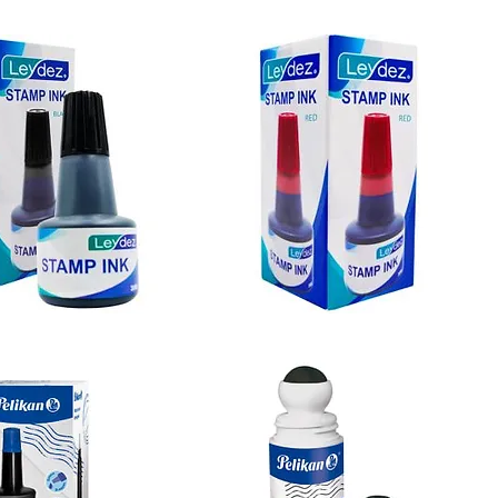
Tampo
Recargable
Tinta
para
tampo
Color
rojo