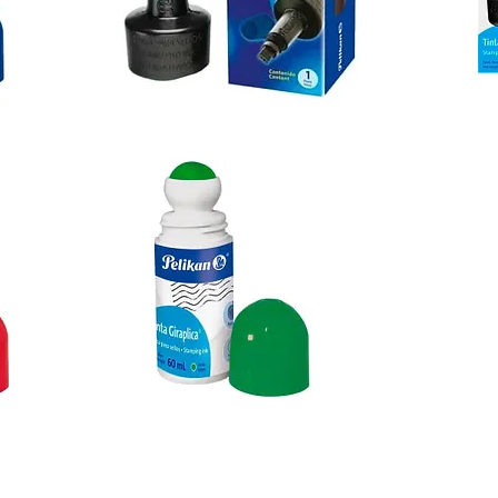
Tinta
Tinta
Tampo
Tampo
Para
Para
Sellos
Sellos
Tinta
Tampo
Sistema
con
Bolilla