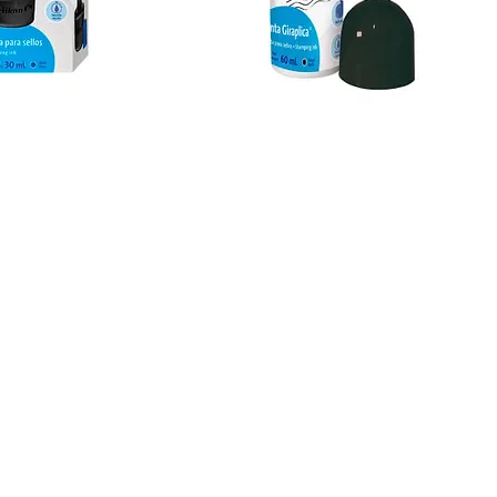
Tinta
Tampo
Sistema
Con
Bolilla