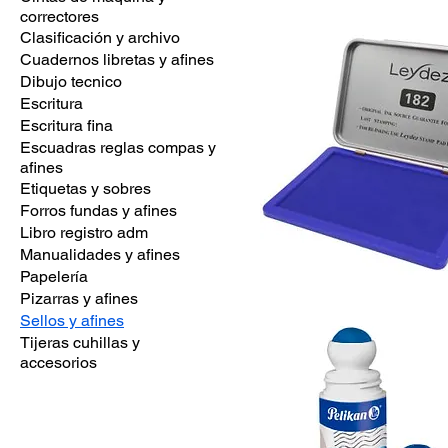
correctores
Foliador
Automático
Clasificación y archivo
de
8
Cuadernos libretas y afines
dígitos
Dibujo tecnico
Escritura
Escritura fina
Escuadras reglas compas y
afines
Etiquetas y sobres
Forros fundas y afines
Libro registro adm
Manualidades y afines
Papelería
Tampo
Pizarras y afines
Tamaño
11
Sellos y afines
x
7.5
Tijeras cuhillas y
cm
-
accesorios
Color
azul