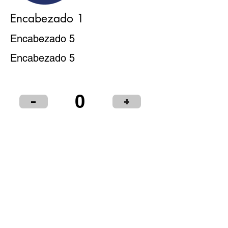
Encabezado 1
Encabezado 5
Encabezado 5
0
-
+
Puntos de Venta
Institucional
Distribuidores
© 2024 LIBRERÍA Y PAPELERÍA OLIMPIA S.R.L.
Términos y condiciones