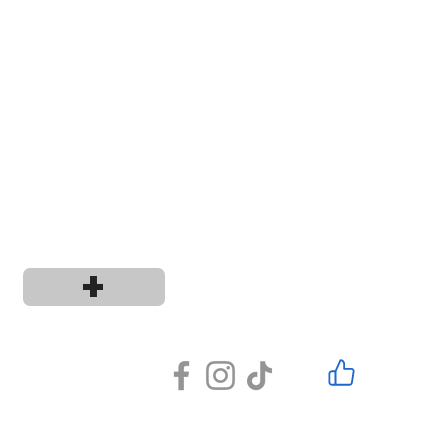
+
os y condiciones
0
L.