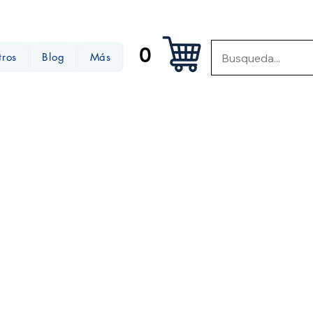
0
tros
Blog
Más