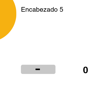
Encabezado 5
-
0
ta
Institucional
Distribuidores
Términ
© 2024 LIBRERÍA Y PAPELERÍA OLIMPIA S.R.