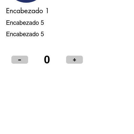
Encabezado 1
Encabezado 5
Encabezado 5
0
-
+
Puntos de Venta
Institucional
Distribuidores
© 2024 LIBRERÍA Y PAPELERÍA OLIMPIA S.R.L.
Términos y condiciones