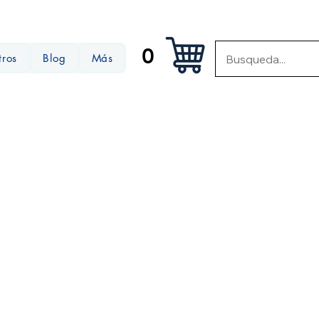
0
tros
Blog
Más