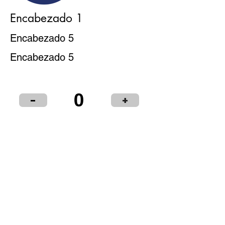
Encabezado 1
Encabezado 5
Encabezado 5
0
-
+
Puntos de Venta
Institucional
Distribuidores
© 2024 LIBRERÍA Y PAPELERÍA OLIMPIA S.R.L.
Términos y condiciones