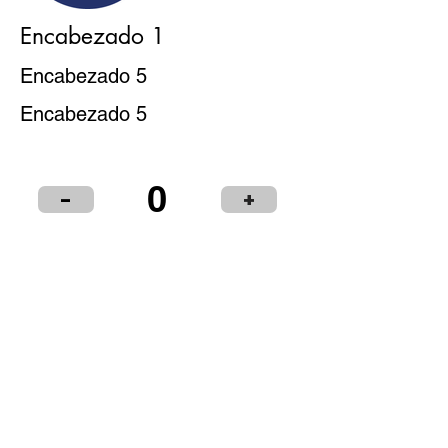
Encabezado 1
Encabezado 5
Encabezado 5
0
-
+
Puntos de Venta
Institucional
Distribuidores
© 2024 LIBRERÍA Y PAPELERÍA OLIMPIA S.R.L.
Términos y condiciones