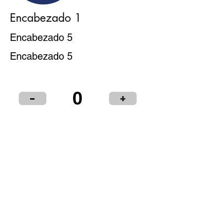
Encabezado 1
Encabezado 5
Encabezado 5
0
-
+
Puntos de Venta
Institucional
Distribuidores
© 2024 LIBRERÍA Y PAPELERÍA OLIMPIA S.R.L.
Términos y condiciones