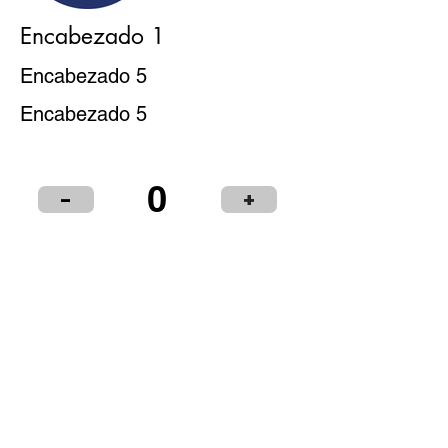
Encabezado 1
Encabezado 5
Encabezado 5
0
-
+
Puntos de Venta
Institucional
Distribuidores
© 2024 LIBRERÍA Y PAPELERÍA OLIMPIA S.R.L.
Términos y condiciones