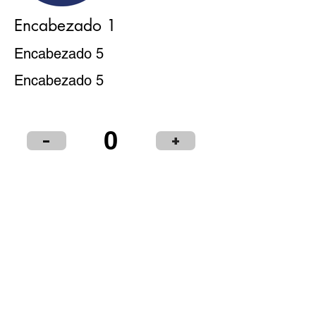
Encabezado 1
Encabezado 5
Encabezado 5
0
-
+
Puntos de Venta
Institucional
Distribuidores
© 2024 LIBRERÍA Y PAPELERÍA OLIMPIA S.R.L.
Términos y condiciones