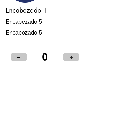
Encabezado 1
Encabezado 5
Encabezado 5
0
-
+
Puntos de Venta
Institucional
Distribuidores
© 2024 LIBRERÍA Y PAPELERÍA OLIMPIA S.R.L.
Términos y condiciones