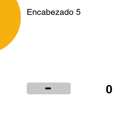
Encabezado 5
-
0
ta
Institucional
Distribuidores
Términ
© 2024 LIBRERÍA Y PAPELERÍA OLIMPIA S.R.