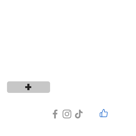
+
os y condiciones
0
L.