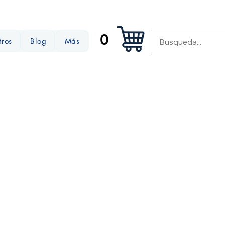
0
tros
Blog
Más