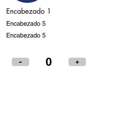
Encabezado 1
Encabezado 5
Encabezado 5
0
-
+
Puntos de Venta
Institucional
Distribuidores
© 2024 LIBRERÍA Y PAPELERÍA OLIMPIA S.R.L.
Términos y condiciones