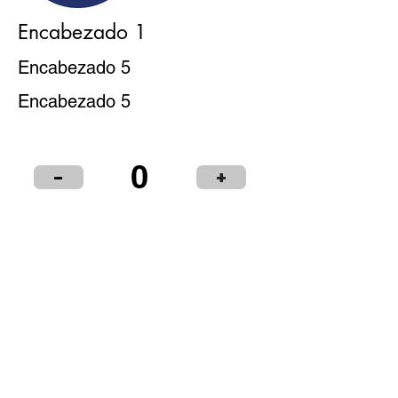
Encabezado 1
Encabezado 5
Encabezado 5
0
-
+
Puntos de Venta
Institucional
Distribuidores
© 2024 LIBRERÍA Y PAPELERÍA OLIMPIA S.R.L.
Términos y condiciones