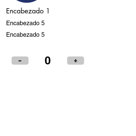
Encabezado 1
Encabezado 5
Encabezado 5
0
-
+
Puntos de Venta
Institucional
Distribuidores
© 2024 LIBRERÍA Y PAPELERÍA OLIMPIA S.R.L.
Términos y condiciones