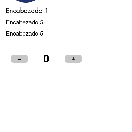
Encabezado 1
Encabezado 5
Encabezado 5
0
-
+
Puntos de Venta
Institucional
Distribuidores
© 2024 LIBRERÍA Y PAPELERÍA OLIMPIA S.R.L.
Términos y condiciones