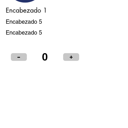
Encabezado 1
Encabezado 5
Encabezado 5
0
-
+
Puntos de Venta
Institucional
Distribuidores
© 2024 LIBRERÍA Y PAPELERÍA OLIMPIA S.R.L.
Términos y condiciones