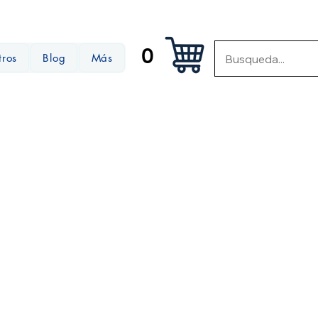
0
tros
Blog
Más