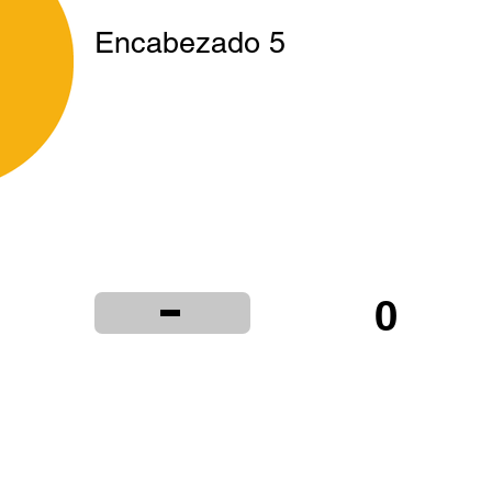
Encabezado 5
-
0
ta
Institucional
Distribuidores
Términ
© 2024 LIBRERÍA Y PAPELERÍA OLIMPIA S.R.