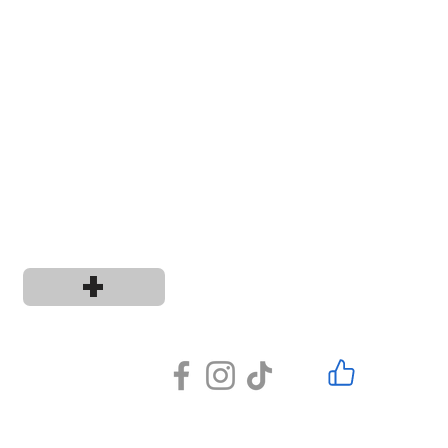
+
os y condiciones
0
L.