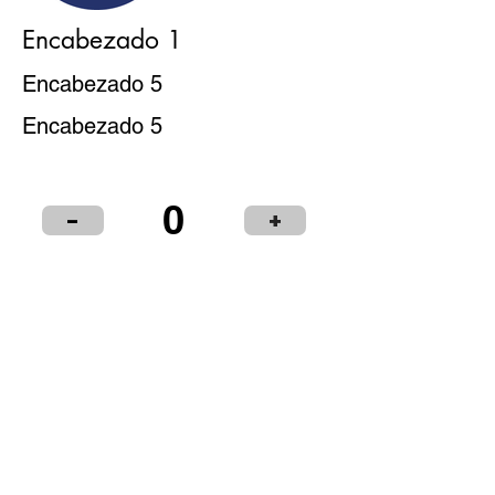
Encabezado 1
Encabezado 5
Encabezado 5
0
-
+
Puntos de Venta
Institucional
Distribuidores
© 2024 LIBRERÍA Y PAPELERÍA OLIMPIA S.R.L.
Términos y condiciones